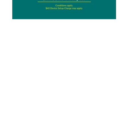
GET THAT NEW PHONE FEELING
FOR NO UPFRONT COST –
SAMSUNG GALAXY S26
The “Treat Yourself” era continues.
The Galaxy
S26 has...
Plus