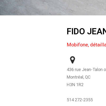
FIDO JEA
Mobifone, détailla
436 rue Jean-Talon 
Montréal, QC
H3N 1R2
514 272-2355