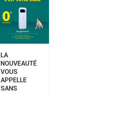
LA
NOUVEAUTÉ
VOUS
APPELLE
SANS
ACOMPTE –
GOOGLE PIXEL
10
Pas d’acompte
Plus d’autonomie de