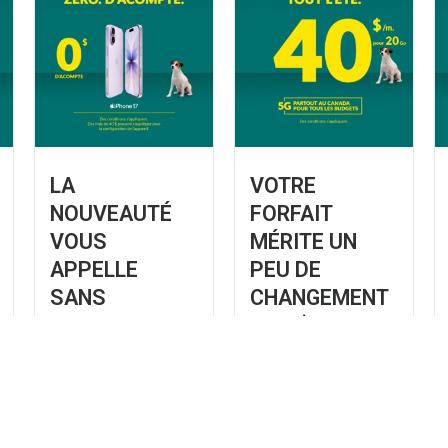
LA
VOTRE
NOUVEAUTÉ
FORFAIT
VOUS
MÉRITE UN
APPELLE
PEU DE
SANS
CHANGEMENT
ACOMPTE –
– 40 $/mois
IPHONE 17
pour 20Go
Prouvez que vous êtes
Données abordables
financièrement
forfait. 40$/mois pour
responsable.
20 Go. Visitez la