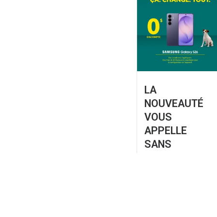
LA
NOUVEAUTÉ
VOUS
APPELLE
SANS
ACOMPTE –
SAMSUNG
GALAXY S26
L’important, c’est de se
gâter.
Le Galaxy S26